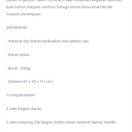
depan, organizer. Sailor ORADAES siap menemani kegiatan aktivitas
baik indoor maupun outdoor. Design unisex bisa untuk laki laki
maupun perempuan.
SPESIFIKASI :
• Material dari bahan berkualitas dan jahitan rapi
• Bahan Nylon
• Berat : 600gr
• Dimensi 45 x 30 x 17 ( cm )
1 Compartement
3 saku bagian depan
2 saku samping Slip bagian dalam untuk menaruh laptop Handle