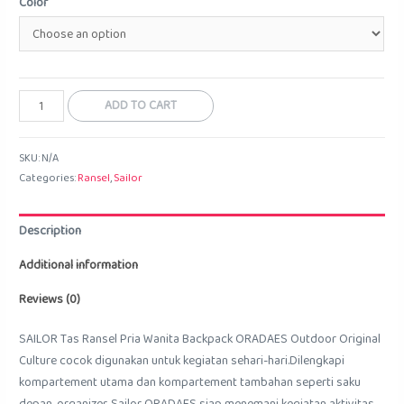
Color
Tas
ADD TO CART
Ransel
Oradaes
SKU:
N/A
Oriculture
Categories:
Ransel
,
Sailor
quantity
Description
Additional information
Reviews (0)
SAILOR Tas Ransel Pria Wanita Backpack ORADAES Outdoor Original
Culture cocok digunakan untuk kegiatan sehari-hari.Dilengkapi
kompartement utama dan kompartement tambahan seperti saku